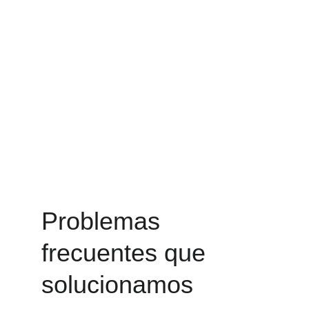
solucionando problemas mecánicos, 
electrónicos y de software que afectan 
el correcto funcionamiento.
Realizamos diagnósticos precisos para 
identificar la causa de la falla y brindar 
una solución eficiente, ayudando a 
prolongar la vida útil de la impresora y 
mejorar su rendimiento.
Problemas 
frecuentes que 
solucionamos