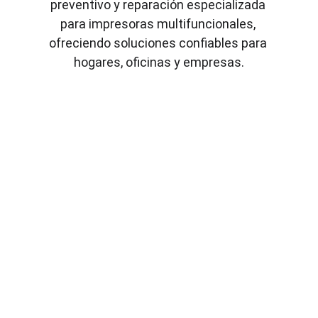
preventivo y reparación especializada 
para impresoras multifuncionales, 
ofreciendo soluciones confiables para 
hogares, oficinas y empresas.
¿Tu impresora 
presenta fallas o 
dejó de funcionar?
En 
Laredlaboratorio
 ofrecemos 
servicio técnico especializado en 
reparación de impresoras en Ipiales, 